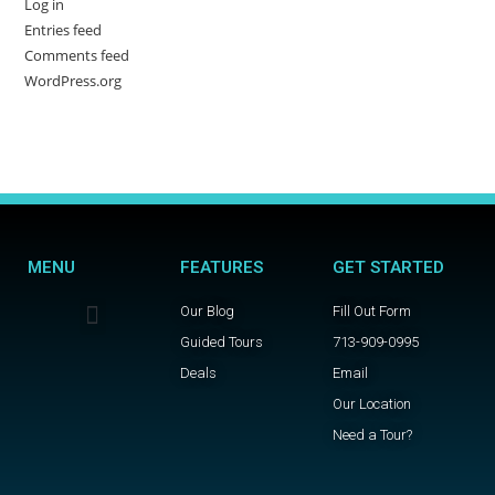
Log in
Entries feed
Comments feed
WordPress.org
MENU
FEATURES
GET STARTED
Our Blog
Fill Out Form
Guided Tours
713-909-0995
Deals
Email
Our Location
Need a Tour?